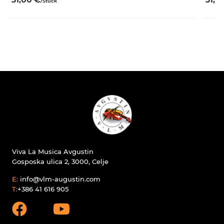
/
Stück
Viva La Musica Avgustin
Gosposka ulica 2, 3000, Celje
E:
info@vlm-augustin.com
T:
+386 41 616 905