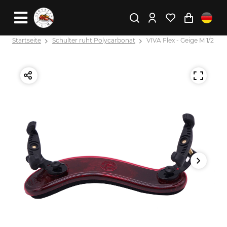
Startseite
Schulter ruht Polycarbonat
VIVA Flex - Geige M 1/2 - 1/4