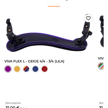
VIVA 
VIVA FLEX L - GEIGE 4/4 - 3/4 (LILA)
Normalpreis
Normal
31,
00
€
31,
0