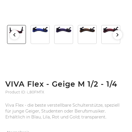
VIVA Flex - Geige M 1/2 - 1/4
Product ID: i_80FMTX
Viva Flex - die beste verstellbare Schulterstütze, speziell
für junge Geiger, Studenten oder Berufsmusiker.
Erhältlich in Blau, Lila, Rot und Gold; transparent.