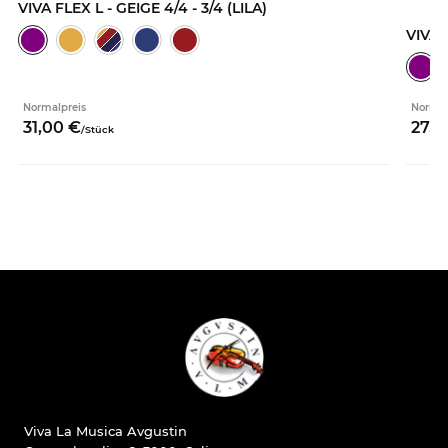
VIVA FLEX L - GEIGE 4/4 - 3/4 (LILA)
VIVA F
Normalpreis
Normal
31,
00
€
27,
0
/
Stück
Viva La Musica Avgustin