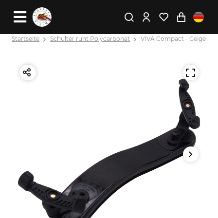
Startseite
Schulter ruht Polycarbonat
VIVA Compact - Geige 4/4 