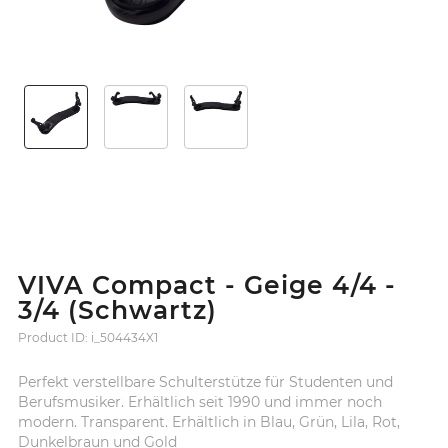
VIVA Compact - Geige 4/4 -
3/4 (Schwartz)
Product ID: i_504434X1
Perfekt verstellbare Schulterstütze für Studenten und
Berufsmusiker. Erhältlich seit 1990 und immer noch
modern. Transparent. Erhältlich in Blau, Grün, Lila, Rot,
Dunkelbraun und Gold