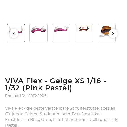
VIVA Flex - Geige XS 1/16 -
1/32 (Pink Pastel)
Product ID: i_80FXSPX6
Viva Flex - die beste verstellbare Schulterstütze, speziell
für junge Geiger, Studenten oder Berufsmusiker.
Erhältlich in Blau, Grün, Lila, Rot, Schwarz, Gelb und Pink;
Pastell.