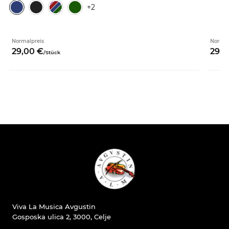
+2
Normalpreis
Normal
29,
00
€
29,
0
/
Stück
Viva La Musica Avgustin
Gosposka ulica 2, 3000, Celje