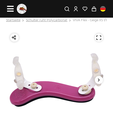
Startseite
Schulter ruht Polycarbonat
VIVA Flex - Geige XS 1/16 - 1