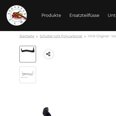
Produkte
Ersatzteilfüsse
Unt
Startseite
Schulter ruht Polycarbonat
VIVA Original - Vi