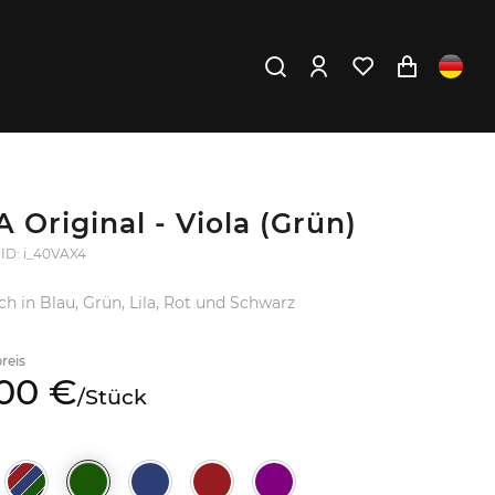
A Original - Viola (Grün)
 ID: i_40VAX4
ich in Blau, Grün, Lila, Rot und Schwarz
reis
00
€
/
Stück