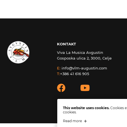
KONTAKT
Viva La Musica Avgustin
Gosposka ulica 2, 3000, Celje
E:
info@vlm-augustin.com
T:
+386 41 616 905
This website uses cookies.
Cookies en
cookies.
Read more