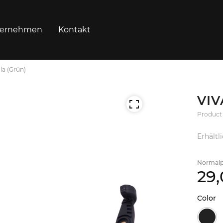
ernehmen
Kontakt
ola (Grün)
VIV
Product
Erhältl
Normalp
29,
Color