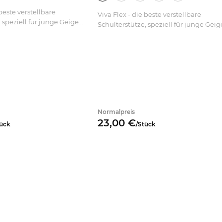
 beste verstellbare
Viva Flex - die beste verstellbare
 speziell für junge Geiger,
Schulterstütze, speziell für junge Geig
r Berufsmusiker.
Studenten oder Berufsmusiker.
lau, Lila, Rot und Gold;
Erhältlich in Blau, Lila, Rot und Gold;
transparent.
Normalpreis
23,
00
€
ück
/
Stück