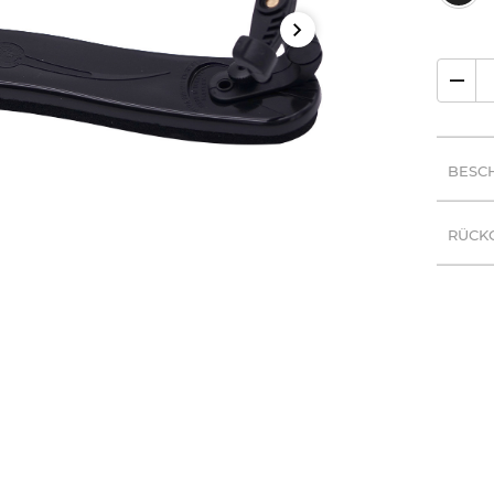
BESC
RÜCK