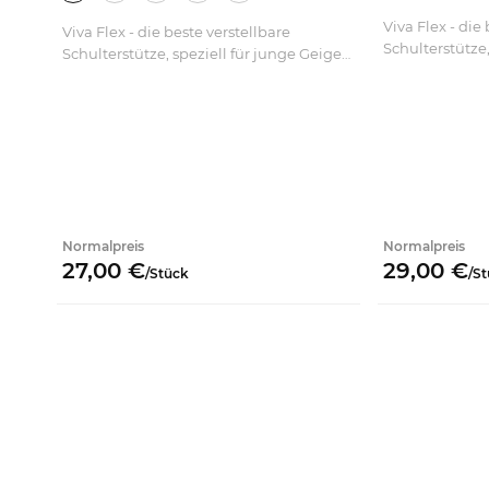
Viva Flex - die
iger,
Viva Flex - die beste verstellbare
Schulterstütze,
Schulterstütze, speziell für junge Geiger,
Studenten ode
;
Studenten oder Berufsmusiker.
Erhältlich in B
Erhältlich in Blau, Lila, Rot und Gold;
transparent.
transparent.
Normalpreis
Normalpreis
27,
00
€
29,
00
€
/
Stück
/
St