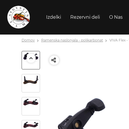
Izdelki
Rezervni deli
O Nas
Domov
Ramenska naslonjala - polikarbonat
VIVA Flex - 