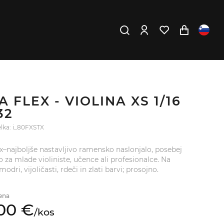
A FLEX - VIOLINA XS 1/16
/32
delka: i_80FXSTX
ex–najboljše nastavljivo ramensko naslonjalo, posebej
o za mlade violiniste, učence ali profesionalce. Na
modri, vijoličasti, rdeči in zlati barvi; prosojno.
ena
00
€
/
kos