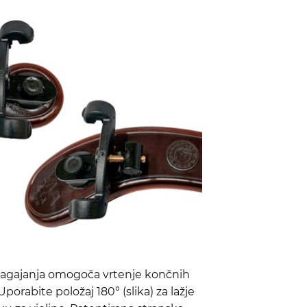
lagajanja omogoča vrtenje končnih
porabite položaj 180° (slika) za lažje