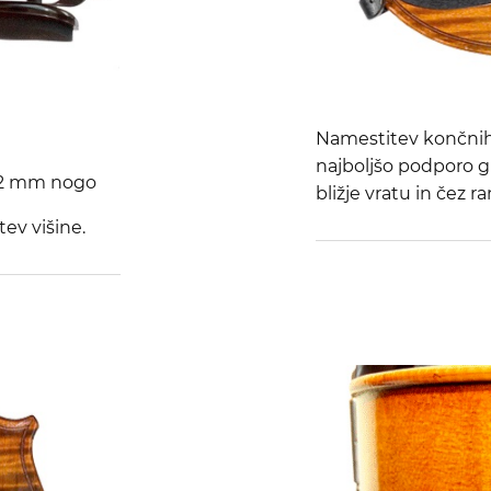
Namestitev končnih
najboljšo podporo g
42 mm nogo
bližje vratu in čez r
ev višine.