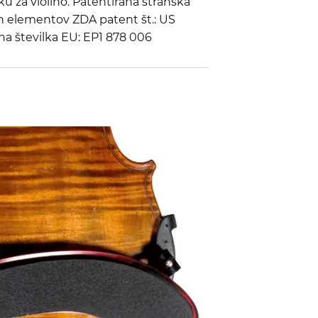
u za violino. Patentirana stranska
h elementov ZDA patent št.: US
na številka EU: EP1 878 006