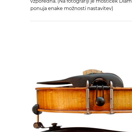
vzporedna. (Na fotografiji je mostiček Diam
ponuja enake možnosti nastavitev)