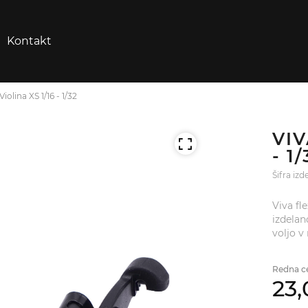
Kontakt
Violina XS 1/16 - 1/32
VIV
- 1
Šifra iz
Viva fl
izdelan
voljo v 
Redna c
23,