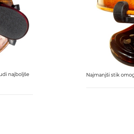
di najboljše
Najmanjši stik omogo