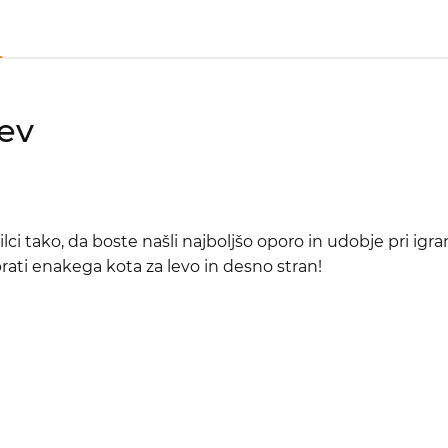
ev
ci tako, da boste našli najboljšo oporo in udobje pri ig
brati enakega kota za levo in desno stran!