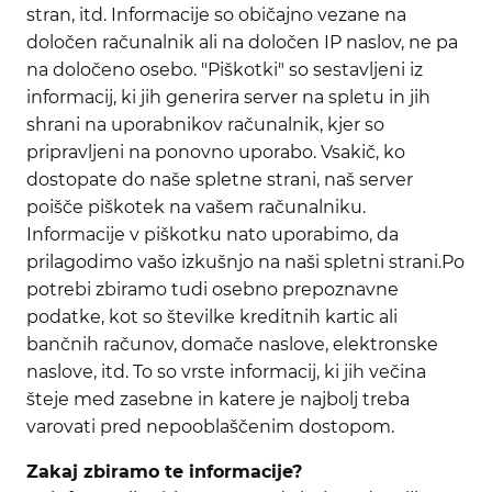
stran, itd. Informacije so običajno vezane na
določen računalnik ali na določen IP naslov, ne pa
na določeno osebo. "Piškotki" so sestavljeni iz
informacij, ki jih generira server na spletu in jih
shrani na uporabnikov računalnik, kjer so
pripravljeni na ponovno uporabo. Vsakič, ko
dostopate do naše spletne strani, naš server
poišče piškotek na vašem računalniku.
Informacije v piškotku nato uporabimo, da
prilagodimo vašo izkušnjo na naši spletni strani.
Po
potrebi zbiramo tudi osebno prepoznavne
podatke, kot so številke kreditnih kartic ali
bančnih računov, domače naslove, elektronske
naslove, itd. To so vrste informacij, ki jih večina
šteje med zasebne in katere je najbolj treba
varovati pred nepooblaščenim dostopom.
Zakaj zbiramo te informacije?