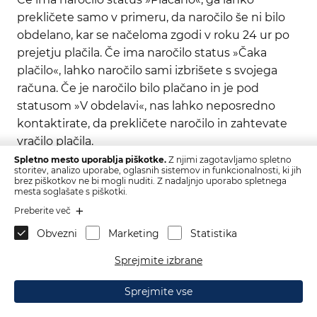
prekličete samo v primeru, da naročilo še ni bilo
obdelano, kar se načeloma zgodi v roku 24 ur po
prejetju plačila. Če ima naročilo status »Čaka
plačilo«, lahko naročilo sami izbrišete s svojega
računa. Če je naročilo bilo plačano in je pod
statusom »V obdelavi«, nas lahko neposredno
kontaktirate, da prekličete naročilo in zahtevate
vračilo plačila.
Spletno mesto uporablja piškotke.
Z njimi zagotavljamo spletno
storitev, analizo uporabe, oglasnih sistemov in funkcionalnosti, ki jih
brez piškotkov ne bi mogli nuditi. Z nadaljnjo uporabo spletnega
Če želite spremeniti naročilo ali naslov dostave,
mesta soglašate s piškotki.
morate to storiti, preden je naročilo v obdelavi. Z
Preberite več
veseljem vam pomagamo pri spremembah. Če
Obvezni
Marketing
Statistika
pa je naročilo plačano in je poleg naročila status
»Odpremljeno«, žal ne moremo preklicati ali
Sprejmite izbrane
spremeniti naročila.
Sprejmite vse