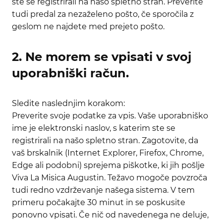
ste se registrirali na našo spletno stran. Preverite
tudi predal za nezaželeno pošto, če sporočila z
geslom ne najdete med prejeto pošto.
2. Ne morem se vpisati v svoj
uporabniški račun.
Sledite naslednjim korakom:
Preverite svoje podatke za vpis. Vaše uporabniško
ime je elektronski naslov, s katerim ste se
registrirali na našo spletno stran. Zagotovite, da
vaš brskalnik (Internet Explorer, Firefox, Chrome,
Edge ali podobni) sprejema piškotke, ki jih pošlje
Viva La Misica Augustin. Težavo mogoče povzroča
tudi redno vzdrževanje našega sistema. V tem
primeru počakajte 30 minut in se poskusite
ponovno vpisati. Če nič od navedenega ne deluje,