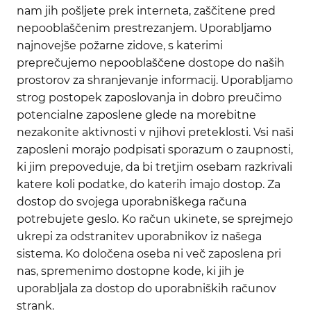
nam jih pošljete prek interneta, zaščitene pred
nepooblaščenim prestrezanjem. Uporabljamo
najnovejše požarne zidove, s katerimi
preprečujemo nepooblaščene dostope do naših
prostorov za shranjevanje informacij. Uporabljamo
strog postopek zaposlovanja in dobro preučimo
potencialne zaposlene glede na morebitne
nezakonite aktivnosti v njihovi preteklosti. Vsi naši
zaposleni morajo podpisati sporazum o zaupnosti,
ki jim prepoveduje, da bi tretjim osebam razkrivali
katere koli podatke, do katerih imajo dostop. Za
dostop do svojega uporabniškega računa
potrebujete geslo. Ko račun ukinete, se sprejmejo
ukrepi za odstranitev uporabnikov iz našega
sistema. Ko določena oseba ni več zaposlena pri
nas, spremenimo dostopne kode, ki jih je
uporabljala za dostop do uporabniških računov
strank.