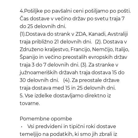
4.Pošiljke po pavšalni ceni pošiljamo po pošti.
Čas dostave v večino držav po svetu traja 7
do 25 delovnih dni.
(1).Dostava do strank v ZDA, Kanadi, Avstraliji
traja približno 21 delovnih dni.
(2). Dostava v
Združeno kraljestvo, Francijo, Nemčijo, Italijo,
Španijo in večino preostalih evropskih držav
traja 3 do 7 delovnih dni. (3). Za stranke v
južnoameriških državah traja dostava 15 do
30 delovnih dni.
(4). Za preostale države
traja dostava med 15 in 25 delovnih dni.
5. Vse izdelke dostavljamo direktno iz
tovarne.
Pomembne opombe
• Vsi predvideni in tipični roki dostave
temeljijo na podatkih, ki smo jih zbrali iz