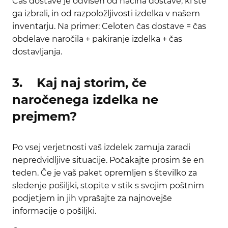
Čas dostave je odvisen od načina dostave, ki ste
ga izbrali, in od razpoložljivosti izdelka v našem
inventarju. Na primer: Celoten čas dostave = čas
obdelave naročila + pakiranje izdelka + čas
dostavljanja.
3. Kaj naj storim, če
naročenega izdelka ne
prejmem?
Po vsej verjetnosti vaš izdelek zamuja zaradi
nepredvidljive situacije. Počakajte prosim še en
teden. Če je vaš paket opremljen s številko za
sledenje pošiljki, stopite v stik s svojim poštnim
podjetjem in jih vprašajte za najnovejše
informacije o pošiljki.