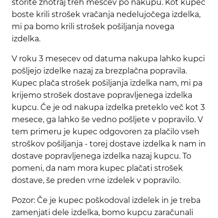
storite znotraj treh mescev po nakupu. Kot kupec
boste krili strošek vračanja nedelujočega izdelka,
mi pa bomo krili strošek pošiljanja novega
izdelka.
V roku 3 mesecev od datuma nakupa lahko kupci
pošljejo izdelke nazaj za brezplačna popravila.
Kupec plača strošek pošiljanja izdelka nam, mi pa
krijemo strošek dostave popravljenega izdelka
kupcu. Če je od nakupa izdelka preteklo več kot 3
mesece, ga lahko še vedno pošljete v popravilo. V
tem primeru je kupec odgovoren za plačilo vseh
stroškov pošiljanja - torej dostave izdelka k nam in
dostave popravljenega izdelka nazaj kupcu. To
pomeni, da nam mora kupec plačati strošek
dostave, še preden vrne izdelek v popravilo.
Pozor: Če je kupec poškodoval izdelek in je treba
zamenjati dele izdelka, bomo kupcu zaračunali