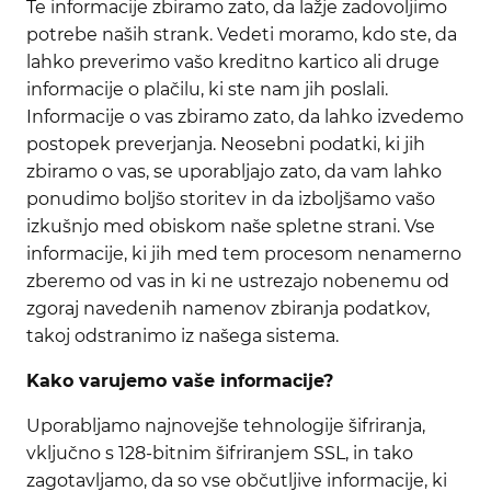
Te informacije zbiramo zato, da lažje zadovoljimo
potrebe naših strank. Vedeti moramo, kdo ste, da
lahko preverimo vašo kreditno kartico ali druge
informacije o plačilu, ki ste nam jih poslali.
Informacije o vas zbiramo zato, da lahko izvedemo
postopek preverjanja. Neosebni podatki, ki jih
zbiramo o vas, se uporabljajo zato, da vam lahko
ponudimo boljšo storitev in da izboljšamo vašo
izkušnjo med obiskom naše spletne strani. Vse
informacije, ki jih med tem procesom nenamerno
zberemo od vas in ki ne ustrezajo nobenemu od
zgoraj navedenih namenov zbiranja podatkov,
takoj odstranimo iz našega sistema.
Kako varujemo vaše informacije?
Uporabljamo najnovejše tehnologije šifriranja,
vključno s 128-bitnim šifriranjem SSL, in tako
zagotavljamo, da so vse občutljive informacije, ki