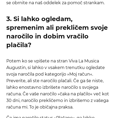
se obrnite na naš oddelek za pomoč strankam.
3. Si lahko ogledam,
spremenim ali prekličem svoje
naročilo in dobim vračilo
plačila?
Potem ko se vpišete na stran Viva La Musica
Augustin, si lahko v vsakem trenutku ogledate
svoja naročila pod kategorijo »Moj račun«.
Preverite, ali ste naročilo plačali. Če ga še niste,
lahko enostavno izbrišete naročilo s svojega
računa. Če vaše naročilo »čaka na plačilo« več kot
30 dni, naročilo prekličemo in izbrišemo z vašega
računa mi. To je običajna praksa.
Če ima naročilo status »Plačano«, ga lahko