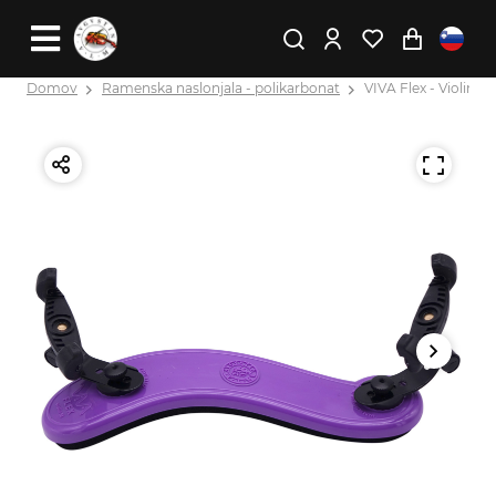
Domov
Ramenska naslonjala - polikarbonat
VIVA Flex - Violina M 