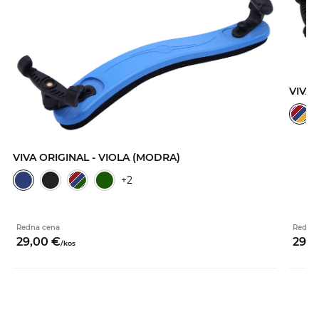
VIVA 
VIVA ORIGINAL - VIOLA (MODRA)
+2
Redna cena
Redna 
29,
00
€
29,
0
/
kos