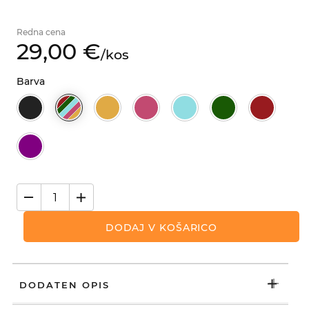
Redna cena
29,
00
€
/
kos
Barva
DODAJ V KOŠARICO
DODATEN OPIS