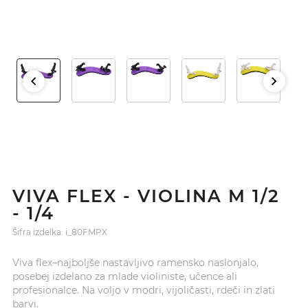
VIVA FLEX - VIOLINA M 1/2
- 1/4
Šifra izdelka: i_80FMPX
Viva flex–najboljše nastavljivo ramensko naslonjalo,
posebej izdelano za mlade violiniste, učence ali
profesionalce. Na voljo v modri, vijoličasti, rdeči in zlati
barvi.