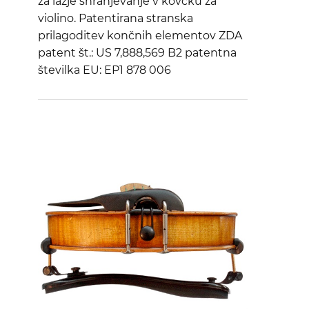
za lažje shranjevanje v kovčku za
violino. Patentirana stranska
prilagoditev končnih elementov ZDA
patent št.: US 7,888,569 B2 patentna
številka EU: EP1 878 006