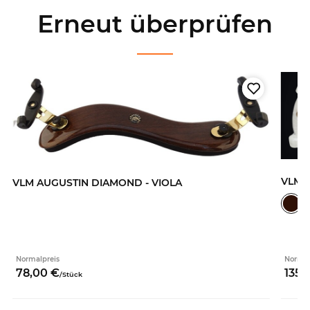
Erneut überprüfen
VLM 
VLM AUGUSTIN DIAMOND - VIOLA
Normalpreis
Normal
78,
00
€
135,
/
Stück