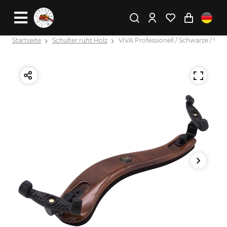
Startseite
Schulter ruht Holz
VIVA Professionell / Schwarze / Viol