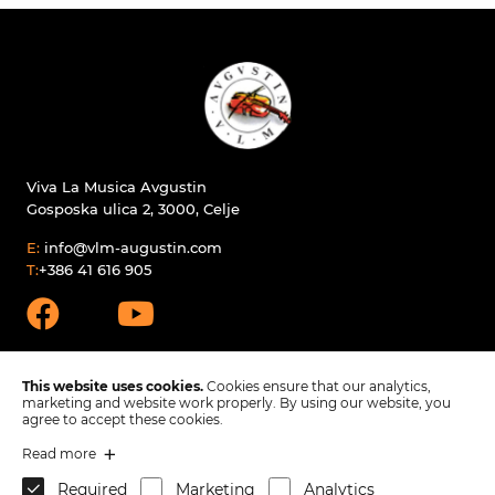
Viva La Musica Avgustin
Gosposka ulica 2, 3000, Celje
E:
info@vlm-augustin.com
T:
+386 41 616 905
This website uses cookies.
Cookies ensure that our analytics,
marketing and website work properly. By using our website, you
agree to accept these cookies.
Produkte
Read more
Ersatzteilfüsse
Unternehmen
Required
Marketing
Analytics