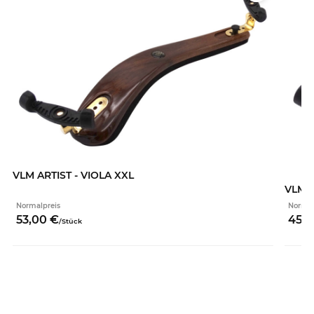
VLM ARTIST - VIOLA XXL
VLM S
Normalpreis
Normal
53,
00
€
45,
0
/
Stück