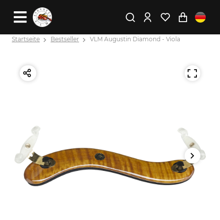
Startseite
Bestseller
VLM Augustin Diamond - Viola