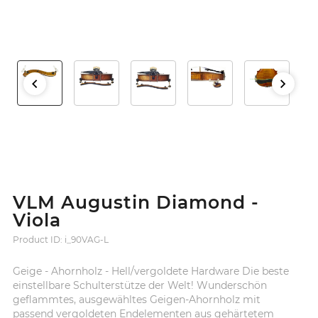
VLM Augustin Diamond -
Viola
Product ID: i_90VAG-L
Geige - Ahornholz - Hell/vergoldete Hardware Die beste
einstellbare Schulterstütze der Welt! Wunderschön
geflammtes, ausgewähltes Geigen-Ahornholz mit
passend vergoldeten Endelementen aus gehärtetem