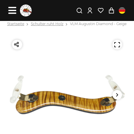
Startseite
Schulter ruht Holz
VLM Augustin Diamond - Geige 4/4 -