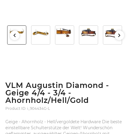
VLM Augustin Diamond -
Geige 4/4 - 3/4 -
Ahornholz/Hell/Gold
Product ID: i_904434G-L
Geige - Ahornholz - Hell/vergoldete Hardware Die beste
einstellbare Schulterstütze der Welt! Wunderschön
geflammtes, ausgewähltes Geigen-Ahornholz mit