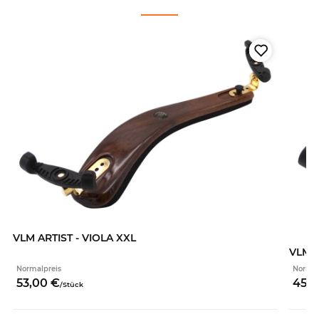
VLM ARTIST - VIOLA XXL
VLM S
Normalpreis
Normal
53,
00
€
45,
0
/
Stück