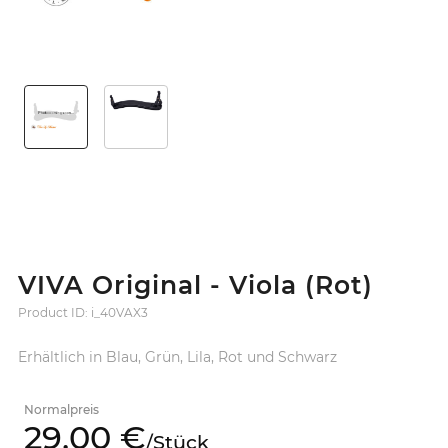
VIVA Original - Viola (Rot)
Product ID: i_40VAX3
Erhältlich in Blau, Grün, Lila, Rot und Schwarz
Normalpreis
29,
00
€
/
Stück