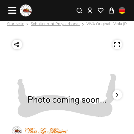
Startseite
Schulter ruht Polycarbonat
VIVA Original - Viola (Rot)