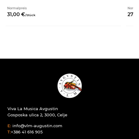
Normalpreis
Normal
31,
00
€
27,
0
/
Stück
Viva La Musica Avgustin
Gosposka ulica 2, 3000, Celje
E:
info@vlm-augustin.com
T:
+386 41 616 905