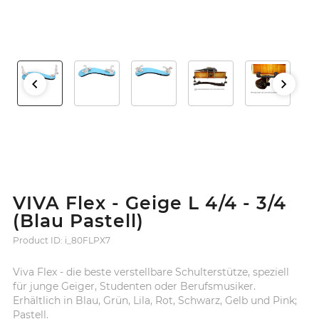
VIVA Flex - Geige L 4/4 - 3/4
(Blau Pastell)
Product ID: i_80FLPX7
Viva Flex - die beste verstellbare Schulterstütze, speziell
für junge Geiger, Studenten oder Berufsmusiker.
Erhältlich in Blau, Grün, Lila, Rot, Schwarz, Gelb und Pink;
Pastell.