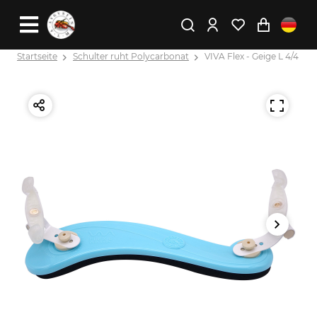
Startseite
Schulter ruht Polycarbonat
VIVA Flex - Geige L 4/4 - 3/