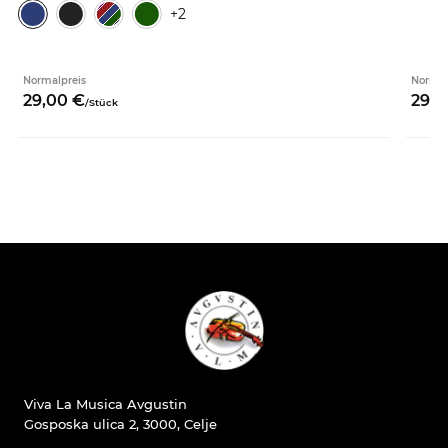
+2
Normalpreis
Normal
29,
00
€
29,
0
/
Stück
Viva La Musica Avgustin
Gosposka ulica 2, 3000, Celje