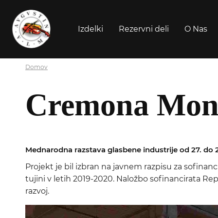
Izdelki
Rezervni deli
O Nas
Domov
Cremona Mond
Mednarodna razstava glasbene industrije od 27. do 2
Projekt je bil izbran na javnem razpisu za sofina
tujini v letih 2019-2020. Naložbo sofinancirata Rep
razvoj.