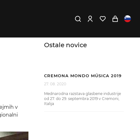
Ostale novice
CREMONA MONDO MÚSICA 2019
27. 08. 2020
Mednarodna razstava glasbene industrije
od 27. do 29. septembra 2019 v Cremoni,
Italija
sejmih v
gionalni