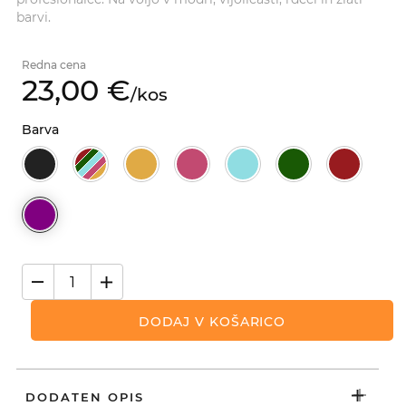
barvi.
Redna cena
23,
00
€
/
kos
Barva
DODAJ V KOŠARICO
DODATEN OPIS