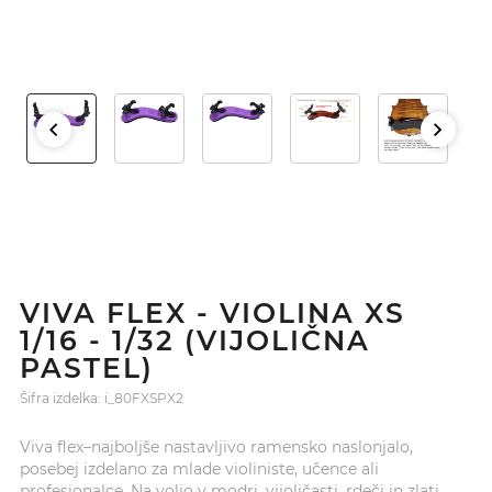
VIVA FLEX - VIOLINA XS
1/16 - 1/32 (VIJOLIČNA
PASTEL)
Šifra izdelka: i_80FXSPX2
Viva flex–najboljše nastavljivo ramensko naslonjalo,
posebej izdelano za mlade violiniste, učence ali
profesionalce. Na voljo v modri, vijoličasti, rdeči in zlati