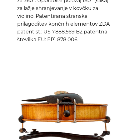
za 360°. Uporabite položaj 180° (slika)
za lažje shranjevanje v kovčku za
violino. Patentirana stranska
prilagoditev končnih elementov ZDA
patent št.: US 7,888,569 B2 patentna
številka EU: EP1 878 006