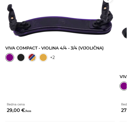
VIVA COMPACT - VIOLINA 4/4 - 3/4 (VIJOLIČNA)
+2
VIVA 
Redna cena
Redna 
29,
00
€
27,
0
/
kos