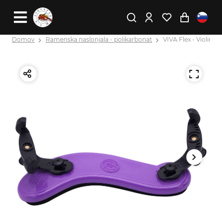
Domov
Ramenska naslonjala - polikarbonat
VIVA Flex - Violina XS