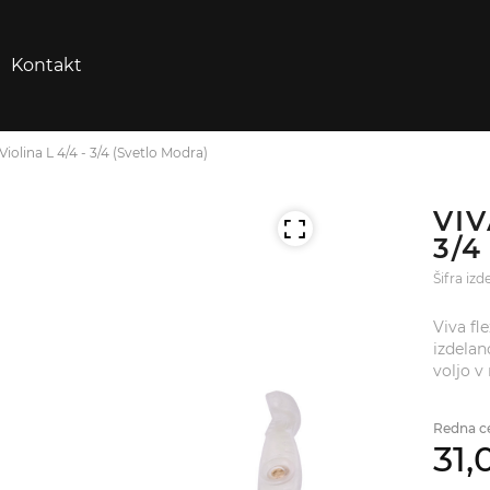
Kontakt
Violina L 4/4 - 3/4 (Svetlo Modra)
VIV
3/
Šifra iz
Viva fl
izdelan
voljo v 
Redna c
31,