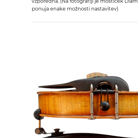
vzporedna. (Na fotografiji je mostiček Diam
ponuja enake možnosti nastavitev)