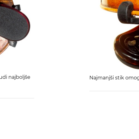
di najboljše
Najmanjši stik omogo