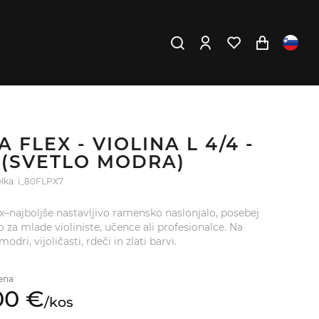
A FLEX - VIOLINA L 4/4 -
4 (SVETLO MODRA)
delka: i_80FLPX7
ex–najboljše nastavljivo ramensko naslonjalo, posebej
o za mlade violiniste, učence ali profesionalce. Na
modri, vijoličasti, rdeči in zlati barvi.
ena
00
€
/
kos