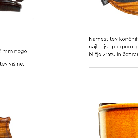
Namestitev končnih
najboljšo podporo g
42 mm nogo
bližje vratu in čez r
ev višine.