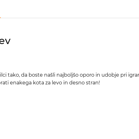
ev
ci tako, da boste našli najboljšo oporo in udobje pri ig
brati enakega kota za levo in desno stran!