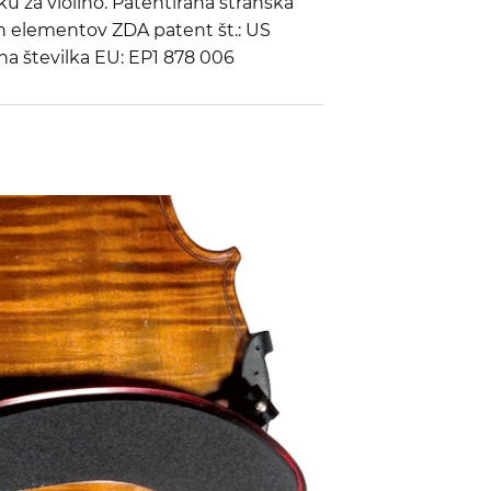
u za violino. Patentirana stranska
h elementov ZDA patent št.: US
na številka EU: EP1 878 006