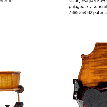
shranjevanje v kovčk
ond, ki
prilagoditev končni
7,888,569 B2 patent