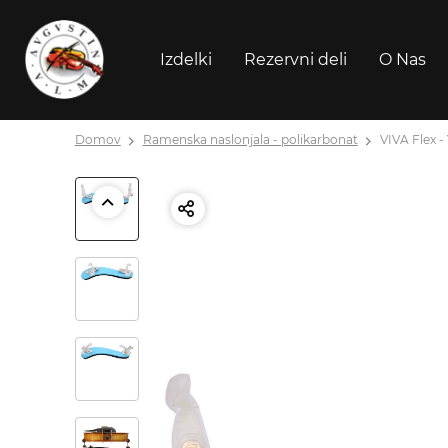
Izdelki
Rezervni deli
O Nas
Domov
Ramenska naslonjala - polikarbonat
VIVA Flex - 