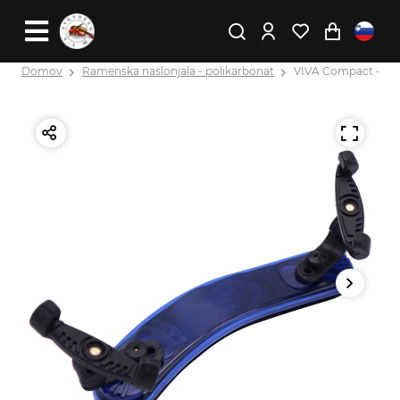
Domov
Ramenska naslonjala - polikarbonat
VIVA Compact - Violi