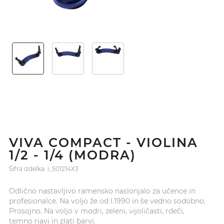
VIVA COMPACT - VIOLINA
1/2 - 1/4 (MODRA)
Šifra izdelka: i_501214X3
Odlično nastavljivo ramensko naslonjalo za učence in
profesionalce. Na voljo že od l.1990 in še vedno sodobno.
Prosojno. Na voljo v modri, zeleni, vijoličasti, rdeči,
temno rjavi in zlati barvi.