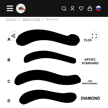
Domov
Rezervni deli
Blazinice