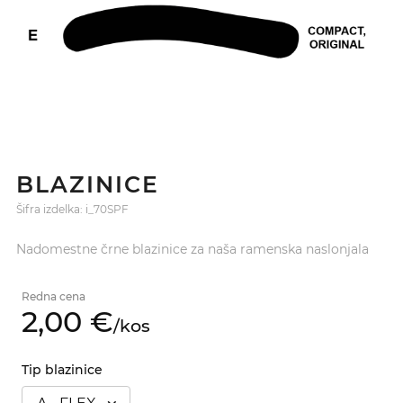
BLAZINICE
Šifra izdelka: i_70SPF
Nadomestne črne blazinice za naša ramenska naslonjala
Redna cena
2,
00
€
/
kos
Tip blazinice