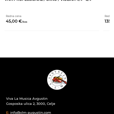
Redna cena
Redna 
45,
00
€
135,
/
kos
Viva La Musica Avgustin
Gosposka ulica 2, 3000, Celje
E:
info@vlm-augustin.com