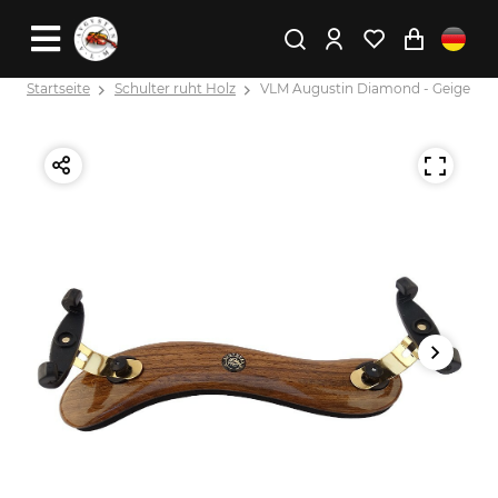
Startseite
Schulter ruht Holz
VLM Augustin Diamond - Geige 4/4 