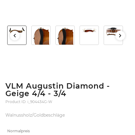
VLM Augustin Diamond -
Geige 4/4 - 3/4
Product ID: i_904434G-W
Walnussholz/Goldbeschläge
Normalpreis