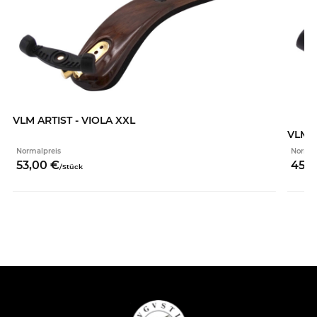
VLM ARTIST - VIOLA XXL
VLM S
Normalpreis
Normal
53,
00
€
45,
0
/
Stück